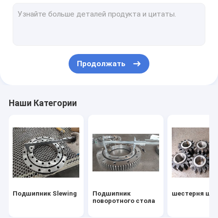
Подшипник сплющенного ролика
Части машин
Тандемный носить штрангпресса
Продолжать
Пересеченный подшипник ролика
Сферические подшипники
Наши Категории
YRT Подшипник вращающегося стола
Главное шаровое подшипник шпинделя
Подшипник с тонким сечением
Подшипник ролика полного дополнения цилиндрический
Подшипник Slewing
Подшипник
шестерня ше
Подшипники с расщепленными роликами
поворотного стола