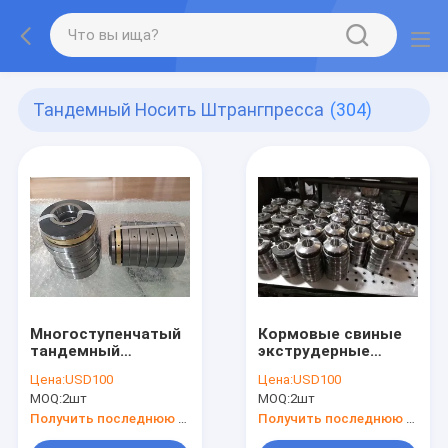
Тандемный Носить Штрангпресса
(304)
Многоступенчатый
Кормовые свиные
тандемный
экструдерные
упорный подшипник
подшипники
Цена:
USD100
Цена:
USD100
для пищевого
использовать
MOQ:
2шт
MOQ:
2шт
экструдера T-2390
толчок роликовый
Factory
подшипник T53507
Получить последнюю цену
Получить последнюю цену
завод