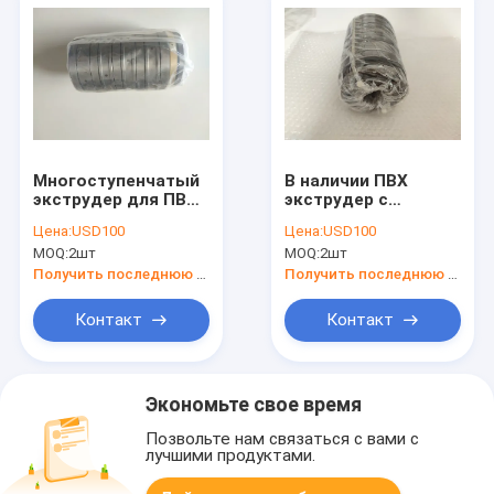
Многоступенчатый
В наличии ПВХ
экструдер для ПВХ
экструдер с
с подшипником T-
подшипником T-
Цена:
USD100
Цена:
USD100
2270 22*70*85 мм на
1570 16*72*155мм
MOQ:
2шт
MOQ:
2шт
складе
Получить последнюю цену
Получить последнюю цену
Контакт
Контакт
Экономьте свое время
Позвольте нам связаться с вами с
лучшими продуктами.