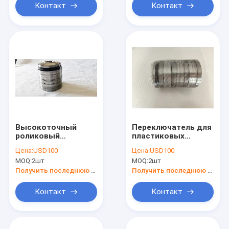
Контакт
Контакт
Высокоточный
Переключатель для
роликовый
пластиковых
подшипник T-81684
экструзионных
Цена:
USD100
Цена:
USD100
для экструзионной
машин с
MOQ:
2шт
MOQ:
2шт
машины
подшипником T-
2390-3A 23*90*99
Получить последнюю цену
Получить последнюю цену
мм
Контакт
Контакт