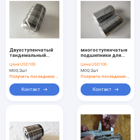
Двухступенчатый
многоступенчатые
тандемальный
подшипники для
роликовый
экструдеров
Цена:
USD100
Цена:
USD100
подшипник
пищевых продуктов
MOQ:
2шт
MOQ:
2шт
M2CT88190 на
M2CT3278 Размер
складе
32*78*57.5MM
Получить последнюю цену
Получить последнюю цену
Контакт
Контакт
Главная страница
Продукция
О Компании