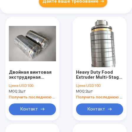
Дайте ваше требование
Двойная винтовая
Heavy Duty Food
экструдерная
Extruder Multi-Stage
коробка передач
Bearings
Цена:
USD100
Цена:
USD100
для тяжелого груза
M2CT145385
MOQ:
2шт
MOQ:
2шт
M2CT431863
(большой
экструдер)
Получить последнюю цену
Получить последнюю цену
Контакт
Контакт