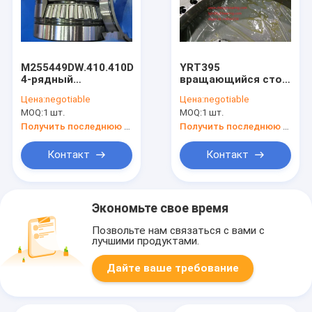
M255449DW.410.410D
YRT395
4-рядный
вращающийся стол
конический
с подшипником и
Цена:
negotiable
Цена:
negotiable
подшипник размер
ценой 525x395x65
MOQ:
1 шт.
MOQ:
1 шт.
288.925x406.4x298.45
мм на
мм
складах,предложение
Получить последнюю цену
Получить последнюю цену
образца
Контакт
Контакт
Экономьте свое время
Позвольте нам связаться с вами с
лучшими продуктами.
Дайте ваше требование