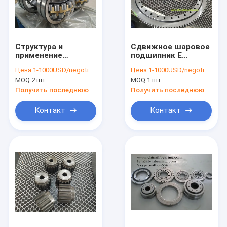
Структура и
Сдвижное шаровое
применение
подшипник E
сферических
750.20.00.B с
Цена:
1-1000USD/negotiation
Цена:
1-1000USD/negotiation
роликовых
размерами
MOQ:
2 шт.
MOQ:
1 шт.
подшипников
742.3x572x56 мм с
внешними зубами
Получить последнюю цену
Получить последнюю цену
Контакт
Контакт
Главная страница
Продукция
О Компании