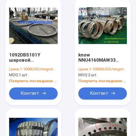
1092DBS101Y
know
шаровой
NNU4160MAW33
подшипник с
цилиндрический
Цена:
1-1000USD/negotiation
Цена:
1-10000USD/negotiation
внешними
роликовый
MOQ:
1 шт.
MOQ:
2 шт.
зубами,1358X1092X125
подшипник с
мм
смазочными
Получить последнюю цену
Получить последнюю цену
канавками
300x500x200 мм
Контакт
Контакт