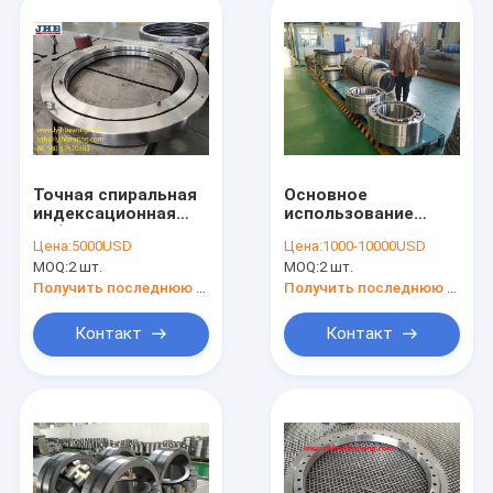
Точная спиральная
Основное
индексационная
использование
таблица для
шпинделя
Цена:
5000USD
Цена:
1000-10000USD
станков-
NNU40/500MAW33
MOQ:
2 шт.
MOQ:
2 шт.
инструментов 912
500x720x218 мм для
Скрещенный
бумажной
Получить последнюю цену
Получить последнюю цену
роликовый
мельницы
подшипник
Контакт
Контакт
685.8*914.4*79.375
мм