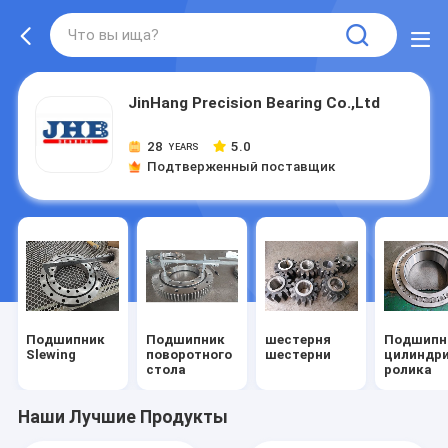
JinHang Precision Bearing Co.,Ltd
28
5.0
YEARS
Подтверженный поставщик
Подшипник
Подшипник
шестерня
Подшипн
Slewing
поворотного
шестерни
цилиндри
стола
ролика
Наши Лучшие Продукты